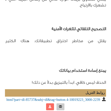
تشعرك بالارتياح.
التصحيح التلقائي للثغرات الأمنية
يقلل من مخاطر اختراق تطبيقاتك. هناك الكثير.	 	 	 	
يمنع إساءة استخدام بياناتك
الحذف ليس كافي. ابدأ بالتمزيق بدلاً عن ذلك!
روابط التنزيل
3000-2239_4-10019223.html?part=dl-85737&subj=dl&tag=button