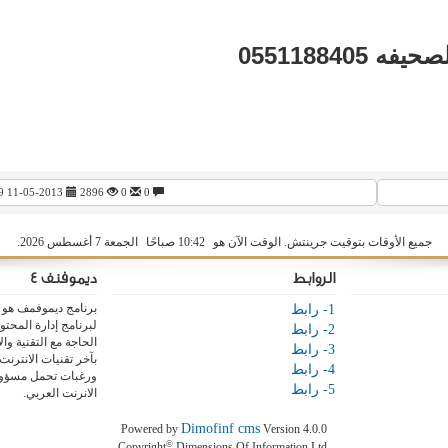
ه 0551188405
0
0
2896
11-05-2013 07:19 مساءً
جميع الأوقات بتوقيت جرينتش. الوقت الآن هو
10:42 صباحًا
الجمعة 7 أغسطس 2026.
الروابط
ديموفنف 4
برنامج ديموفمف هو ا
1- رابط
لبرنامج إدارة المحت
2- رابط
الحاجة مع التقنية و
3- رابط
بآخر تقنيات الانترنت
4- رابط
ورغبات تحمل مسؤولي
5- رابط
الانرنت العربي.
Dimofinf cms
Powered by
Version 4.0.0
©
Copyright
Dimensions Of Information Ltd.