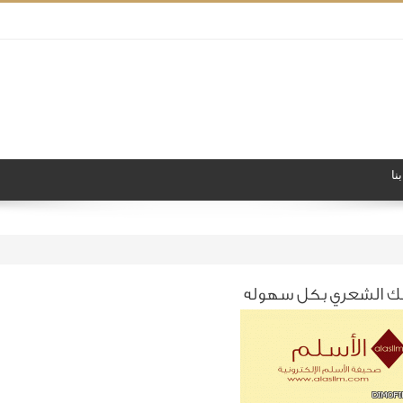
نا
نك الشعري بكل سهوله