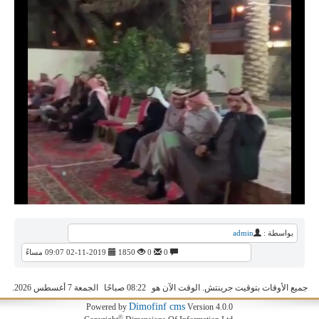
بواسطة :
admin
0
0
1850
02-11-2019 09:07 مساءً
جميع الأوقات بتوقيت جرينتش. الوقت الآن هو
08:22 صباحًا
الجمعة 7 أغسطس 2026.
Dimofinf cms
Powered by
Version 4.0.0
©