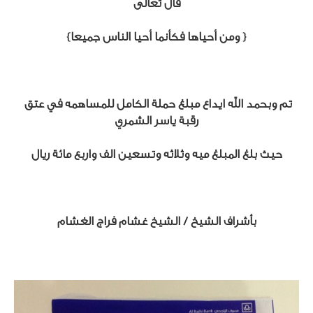
قال تعالى
{ ومن أحياها فكأنما أحيا الناس جميعا}
تم وبحمد الله ايداع مبلغ حملة الكامل للمساهمه في عتق 
رقبة ياسر الشمري
حيث بلغ المبلغ ميه وثلاثه وتسعين الف واربع مائة ريال
بأشراف الشيخ / الشيخ غشام فراج الغشام